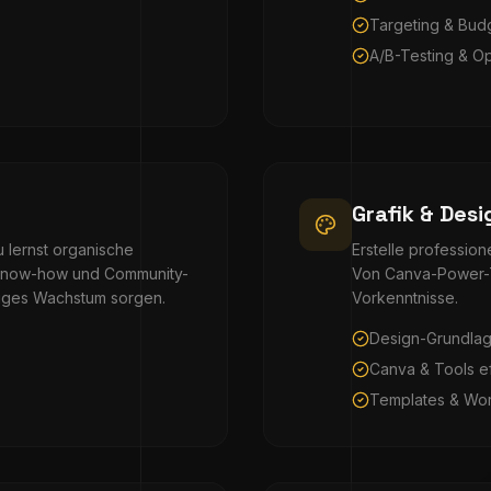
Targeting & Bud
A/B-Testing & O
Grafik & Desi
 lernst organische
Erstelle profession
-Know-how und Community-
Von Canva-Power-T
ltiges Wachstum sorgen.
Vorkenntnisse.
Design-Grundlag
Canva & Tools ef
Templates & Wo