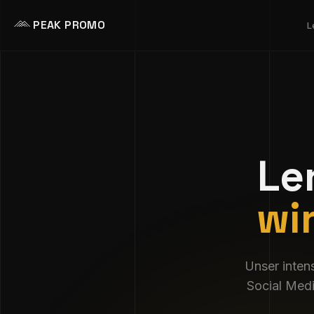
PEAK PROMO
L
Le
wi
Unser inten
Social Medi