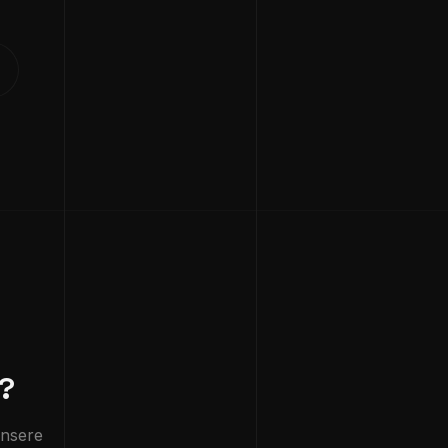
?
unsere