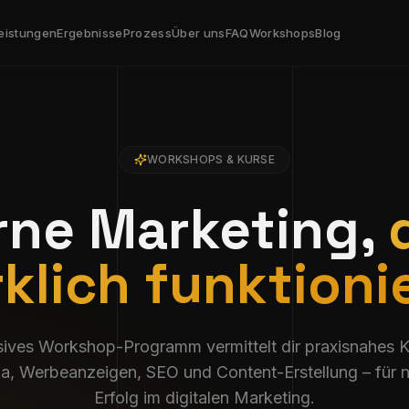
eistungen
Ergebnisse
Prozess
Über uns
FAQ
Workshops
Blog
WORKSHOPS & KURSE
rne Marketing,
rklich funktionie
sives Workshop-Programm vermittelt dir praxisnahes
a, Werbeanzeigen, SEO und Content-Erstellung – für 
Erfolg im digitalen Marketing.