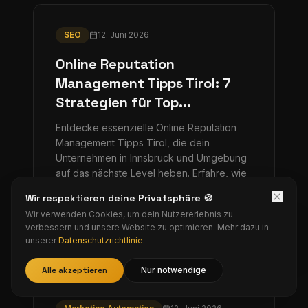
SEO
12. Juni 2026
Online Reputation
Management Tipps Tirol: 7
Strategien für Top...
Entdecke essenzielle Online Reputation
Management Tipps Tirol, die dein
Unternehmen in Innsbruck und Umgebung
auf das nächste Level heben. Erfahre, wie
du deine Online-Präsenz stärkst und
Wir respektieren deine Privatsphäre 🍪
dauerhaft Kunden gewinnst.
Wir verwenden Cookies, um dein Nutzererlebnis zu
verbessern und unsere Website zu optimieren. Mehr dazu in
Weiterlesen
unserer
Datenschutzrichtlinie
.
Alle akzeptieren
Nur notwendige